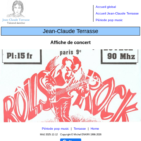
Accueil global
Accueil Jean-Claude Terrasse
Période pop music
Jean-Claude Terrasse
Affiche de concert
Période pop music
|
Terrasse
|
Home
MAJ
2025-12-12
Copyright © Michel ENKIRI
1998-2026