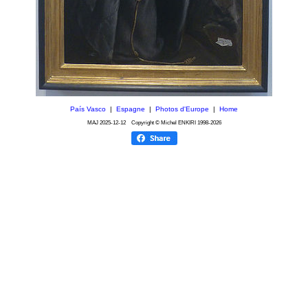
País Vasco
|
Espagne
|
Photos d'Europe
|
Home
MAJ
2025-12-12
Copyright © Michel ENKIRI
1998-2026