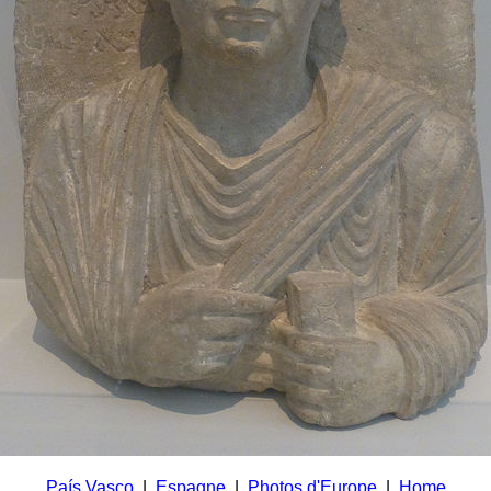
País Vasco
|
Espagne
|
Photos d'Europe
|
Home