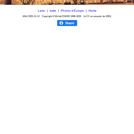
Lazio
|
Italie
|
Photos d'Europe
|
Home
MAJ
2025-12-12
Copyright © Michel ENKIRI
1998-2026 (à CC en souvenir de 1991)