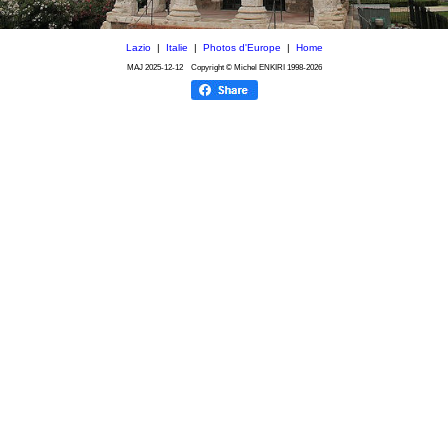
Lazio
|
Italie
|
Photos d'Europe
|
Home
MAJ
2025-12-12
Copyright © Michel ENKIRI
1998-2026