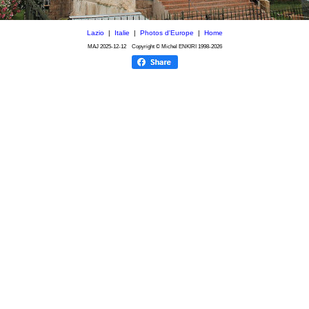
Lazio
|
Italie
|
Photos d'Europe
|
Home
MAJ
2025-12-12
Copyright © Michel ENKIRI
1998-2026