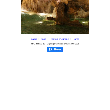
Lazio
|
Italie
|
Photos d'Europe
|
Home
MAJ
2025-12-12
Copyright © Michel ENKIRI
1998-2026