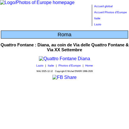
Accueil global
Accueil Photos d'Europe
Italie
Lazio
Roma
Quattro Fontane : Diana, au coin de Via delle Quattro Fontane &
Via XX Settembre
Lazio
|
Italie
|
Photos d'Europe
|
Home
MAJ
2025-12-12
Copyright © Michel ENKIRI
1998-2026