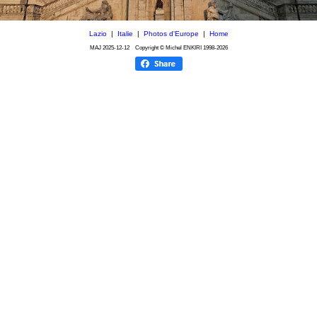
Lazio
|
Italie
|
Photos d'Europe
|
Home
MAJ
2025-12-12
Copyright © Michel ENKIRI
1998-2026