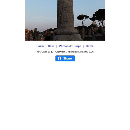
Lazio
|
Italie
|
Photos d'Europe
|
Home
MAJ
2025-12-12
Copyright © Michel ENKIRI
1998-2026