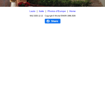
Lazio
|
Italie
|
Photos d'Europe
|
Home
MAJ
2025-12-12
Copyright © Michel ENKIRI
1998-2026