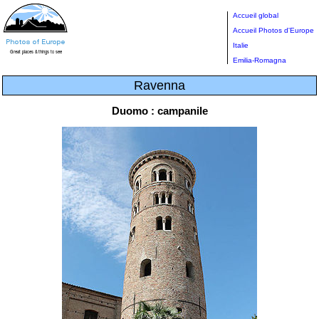
Accueil global
Accueil Photos d'Europe
Italie
Emilia-Romagna
Ravenna
Duomo : campanile