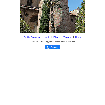
Emilia-Romagna
|
Italie
|
Photos d'Europe
|
Home
MAJ
2025-12-12
Copyright © Michel ENKIRI
1998-2026