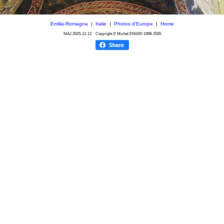
Emilia-Romagna
|
Italie
|
Photos d'Europe
|
Home
MAJ
2025-12-12
Copyright © Michel ENKIRI
1998-2026