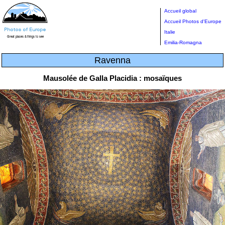
Accueil global
Accueil Photos d'Europe
Italie
Emilia-Romagna
Ravenna
Mausolée de Galla Placidia : mosaïques