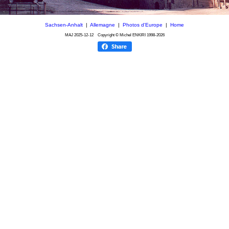
Sachsen-Anhalt
|
Allemagne
|
Photos d'Europe
|
Home
MAJ
2025-12-12
Copyright © Michel ENKIRI
1998-2026