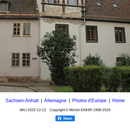
Sachsen-Anhalt
|
Allemagne
|
Photos d'Europe
|
Home
MAJ
2025-12-12
Copyright © Michel ENKIRI
1998-2026