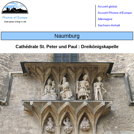
Accueil global
Accueil Photos d'Europe
Allemagne
Sachsen-Anhalt
Naumburg
Cathédrale St. Peter und Paul : Dreikönigskapelle