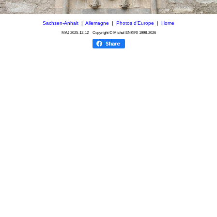
Sachsen-Anhalt
|
Allemagne
|
Photos d'Europe
|
Home
MAJ
2025-12-12
Copyright © Michel ENKIRI
1998-2026