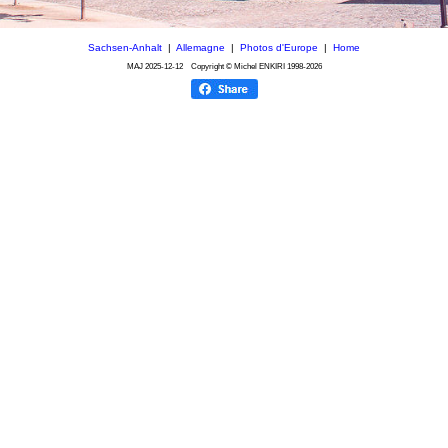
Sachsen-Anhalt
|
Allemagne
|
Photos d'Europe
|
Home
MAJ
2025-12-12
Copyright © Michel ENKIRI
1998-2026