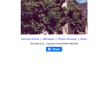
Sachsen-Anhalt
|
Allemagne
|
Photos d'Europe
|
Home
MAJ
2025-12-12
Copyright © Michel ENKIRI
1998-2026