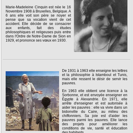
Marie-Madeleine Cinquin est née le 16
Novembre 1908 à Bruxelles, Belgique. A
6 ans elle voit son père se noyer et
pense que sa vocation vient de cet
accident. Elle décide de se consacrer
aux enfants, fait des études
philosophiques et religeuses puis entre
dans l'Ordre de Notre-Dame de Sion en
1929, et prononce ses vœux en 1930.
De 1931 à 1963 elle enseigne les lettres
et la philosophie à Istamboul et Tunis,
mais elle ressent le désir de servir les
pauvres.
En 1963 elle obtient une licence à la
Sorbonne, et est envoyée enseigner en
Égypte à Alexandrie. En 1971, elle
arrête d'enseigner et est autorisée à
aider les pauvres : elle va vivre dans un
bidonville du Caire, au milieu des
chiffonniers. Sa joie est d'aider les
pauvres parmi les pauvres. Elle lance
des projets pour améliorer les
conditions de vie, santé et éducation
des habitants.