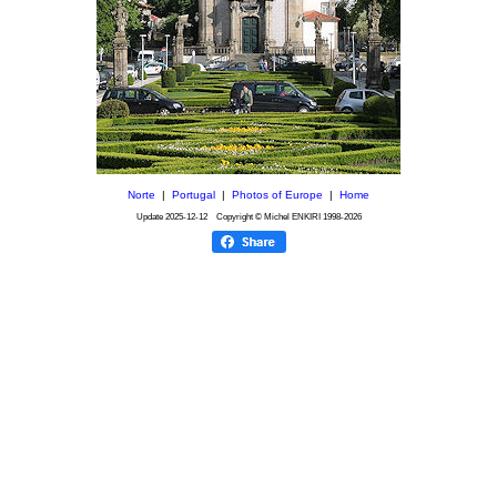
Norte
|
Portugal
|
Photos of Europe
|
Home
Update
2025-12-12
Copyright © Michel ENKIRI
1998-2026