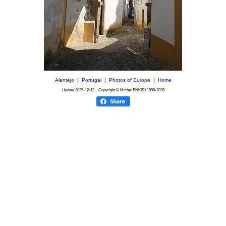
Alentejo
|
Portugal
|
Photos of Europe
|
Home
Update
2025-12-12
Copyright © Michel ENKIRI
1998-2026