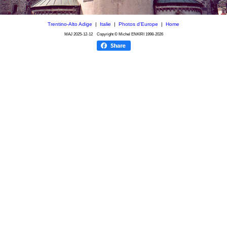
Trentino-Alto Adige
|
Italie
|
Photos d'Europe
|
Home
MAJ
2025-12-12
Copyright © Michel ENKIRI
1998-2026