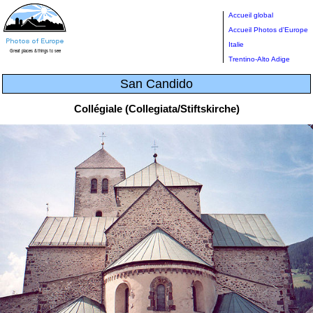
Accueil global
Accueil Photos d'Europe
Italie
Trentino-Alto Adige
San Candido
Collégiale (Collegiata/Stiftskirche)