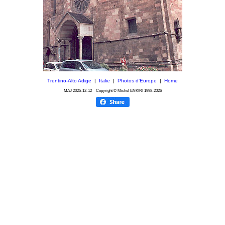
Trentino-Alto Adige
|
Italie
|
Photos d'Europe
|
Home
MAJ
2025-12-12
Copyright © Michel ENKIRI
1998-2026