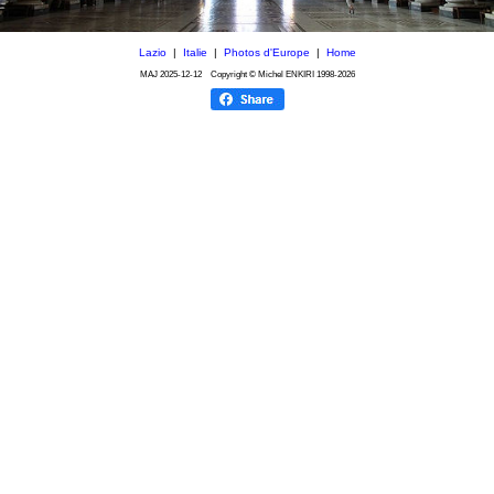
Lazio
|
Italie
|
Photos d'Europe
|
Home
MAJ
2025-12-12
Copyright © Michel ENKIRI
1998-2026