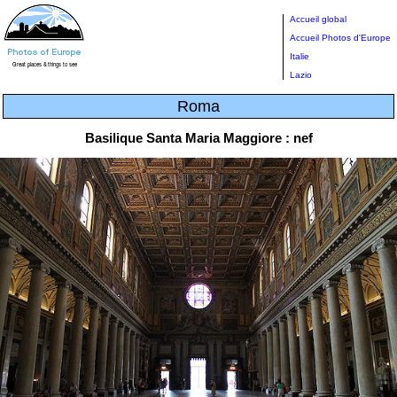
Accueil global
Accueil Photos d'Europe
Italie
Lazio
Roma
Basilique Santa Maria Maggiore : nef