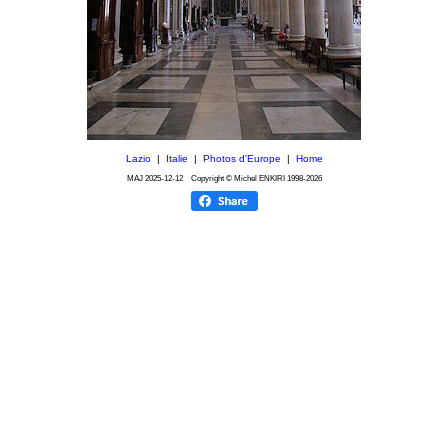
Lazio
|
Italie
|
Photos d'Europe
|
Home
MAJ
2025-12-12
Copyright © Michel ENKIRI
1998-2026