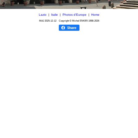
Lazio
|
Italie
|
Photos d'Europe
|
Home
MAJ
2025-12-12
Copyright © Michel ENKIRI
1998-2026