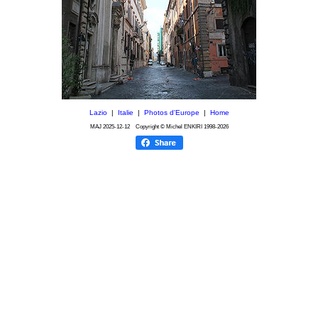
Lazio
|
Italie
|
Photos d'Europe
|
Home
MAJ
2025-12-12
Copyright © Michel ENKIRI
1998-2026