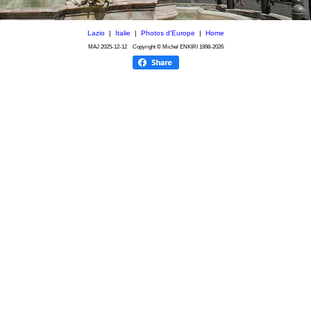
Lazio
|
Italie
|
Photos d'Europe
|
Home
MAJ
2025-12-12
Copyright © Michel ENKIRI
1998-2026