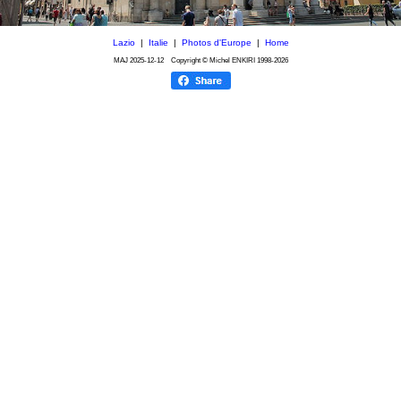
Lazio
|
Italie
|
Photos d'Europe
|
Home
MAJ
2025-12-12
Copyright © Michel ENKIRI
1998-2026