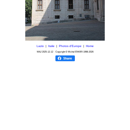
Lazio
|
Italie
|
Photos d'Europe
|
Home
MAJ
2025-12-12
Copyright © Michel ENKIRI
1998-2026