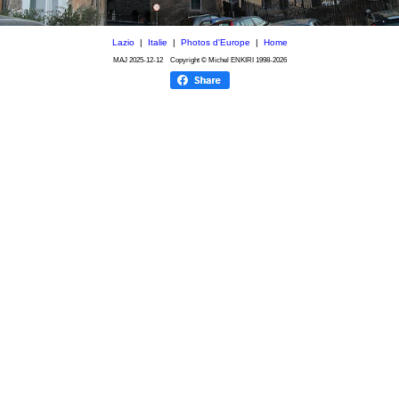
Lazio
|
Italie
|
Photos d'Europe
|
Home
MAJ
2025-12-12
Copyright © Michel ENKIRI
1998-2026