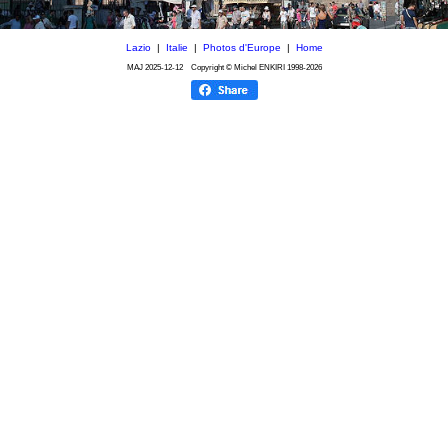
Lazio
|
Italie
|
Photos d'Europe
|
Home
MAJ
2025-12-12
Copyright © Michel ENKIRI
1998-2026