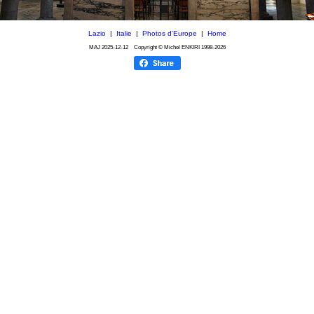
Lazio
|
Italie
|
Photos d'Europe
|
Home
MAJ
2025-12-12
Copyright © Michel ENKIRI
1998-2026