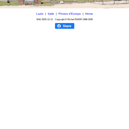
Lazio
|
Italie
|
Photos d'Europe
|
Home
MAJ
2025-12-12
Copyright © Michel ENKIRI
1998-2026