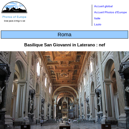
Accueil global
Accueil Photos d'Europe
Italie
Lazio
Roma
Basilique San Giovanni in Laterano : nef