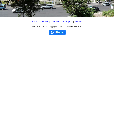
Lazio
|
Italie
|
Photos d'Europe
|
Home
MAJ
2025-12-12
Copyright © Michel ENKIRI
1998-2026