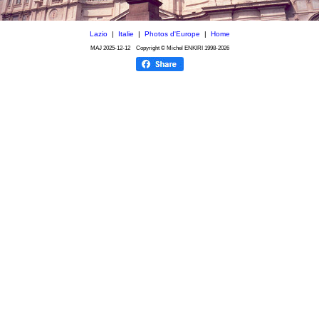
Lazio
|
Italie
|
Photos d'Europe
|
Home
MAJ
2025-12-12
Copyright © Michel ENKIRI
1998-2026