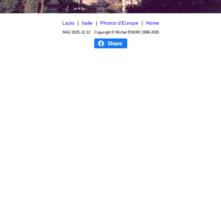
Lazio
|
Italie
|
Photos d'Europe
|
Home
MAJ
2025-12-12
Copyright © Michel ENKIRI
1998-2026