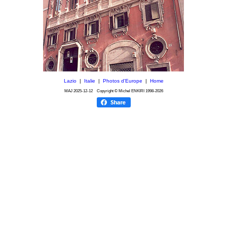
Lazio
|
Italie
|
Photos d'Europe
|
Home
MAJ
2025-12-12
Copyright © Michel ENKIRI
1998-2026