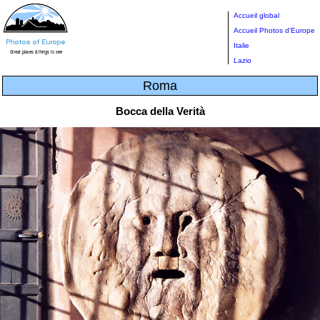
Accueil global
Accueil Photos d'Europe
Italie
Lazio
Roma
Bocca della Verità