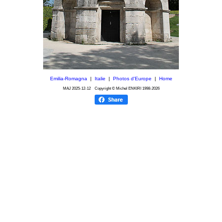
Emilia-Romagna
|
Italie
|
Photos d'Europe
|
Home
MAJ
2025-12-12
Copyright © Michel ENKIRI
1998-2026