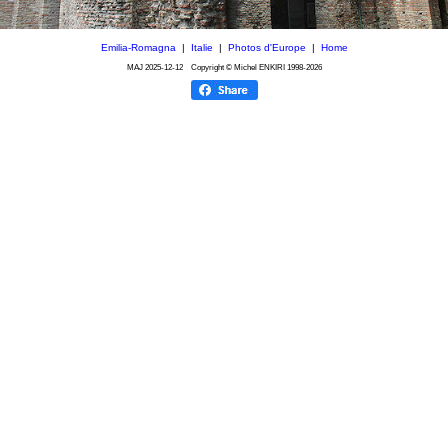
Emilia-Romagna
|
Italie
|
Photos d'Europe
|
Home
MAJ
2025-12-12
Copyright © Michel ENKIRI
1998-2026