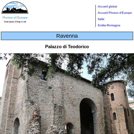
Accueil global
Accueil Photos d'Europe
Italie
Emilia-Romagna
Ravenna
Palazzo di Teodorico