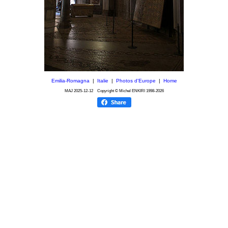
Emilia-Romagna
|
Italie
|
Photos d'Europe
|
Home
MAJ
2025-12-12
Copyright © Michel ENKIRI
1998-2026