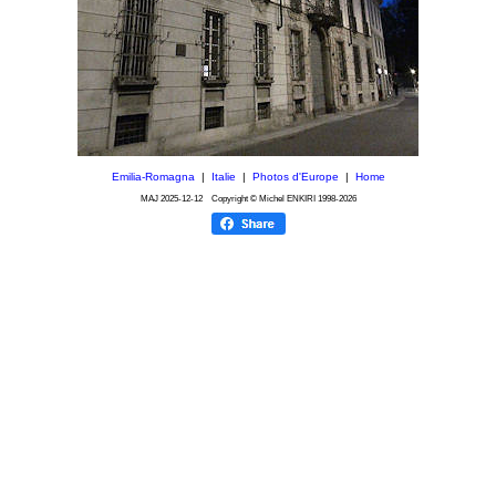
Emilia-Romagna
|
Italie
|
Photos d'Europe
|
Home
MAJ
2025-12-12
Copyright © Michel ENKIRI
1998-2026