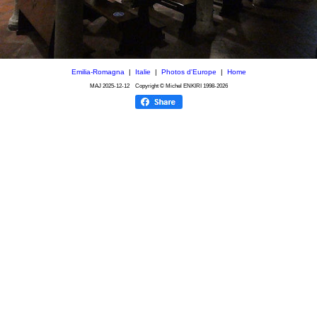
Emilia-Romagna
|
Italie
|
Photos d'Europe
|
Home
MAJ
2025-12-12
Copyright © Michel ENKIRI
1998-2026