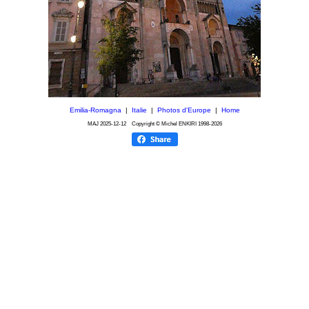
Emilia-Romagna
|
Italie
|
Photos d'Europe
|
Home
MAJ
2025-12-12
Copyright © Michel ENKIRI
1998-2026