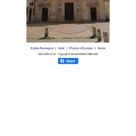
Emilia-Romagna
|
Italie
|
Photos d'Europe
|
Home
MAJ
2025-12-12
Copyright © Michel ENKIRI
1998-2026