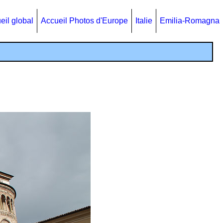
eil global
Accueil Photos d'Europe
Italie
Emilia-Romagna