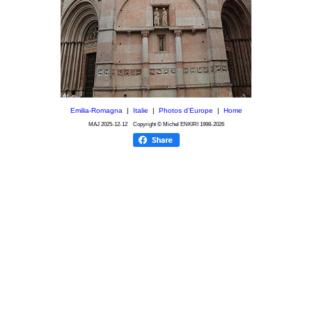
Emilia-Romagna
|
Italie
|
Photos d'Europe
|
Home
MAJ
2025-12-12
Copyright © Michel ENKIRI
1998-2026