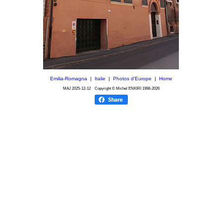
Emilia-Romagna
|
Italie
|
Photos d'Europe
|
Home
MAJ
2025-12-12
Copyright © Michel ENKIRI
1998-2026